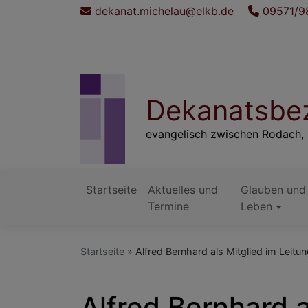
Direkt
dekanat.michelau@elkb.de
09571/9
zum
Inhalt
Dekanatsbez
evangelisch zwischen Rodach, 
Startseite
Aktuelles und
Glauben und
Hauptnavigation
Termine
Leben
Startseite
Alfred Bernhard als Mitglied im Leit
Alfred Bernhard 