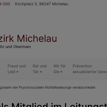
8-200
Kirchplatz 5, 96247 Michelau
irk Michelau
Itz und Obermain
Freud und
Rat und
Wir für
Prävention
Leid
Tat
Sie
sexualisierter Gew
ungsteam der Psychosozialen Notfallseelsorge verabschiedet
als Mitglied im Leitung