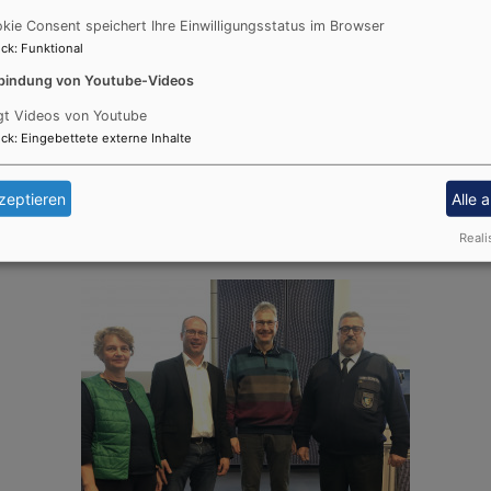
ik des vergangenen Jahres vorgestellt und über besondere
kie Consent speichert Ihre Einwilligungsstatus im Browser
ck
:
Funktional
tion in Schulen. Schulpsychologe Alexander Habermeie
bindung von Youtube-Videos
am bayerischer Schulpsychologinnen und Schulpsychologen)
gt Videos von Youtube
ie zum Zuge kommen.
ck
:
Eingebettete externe Inhalte
dem Einsatzkräftegottesdienst 2024 wurde die Versammlun
zeptieren
Alle 
Reali