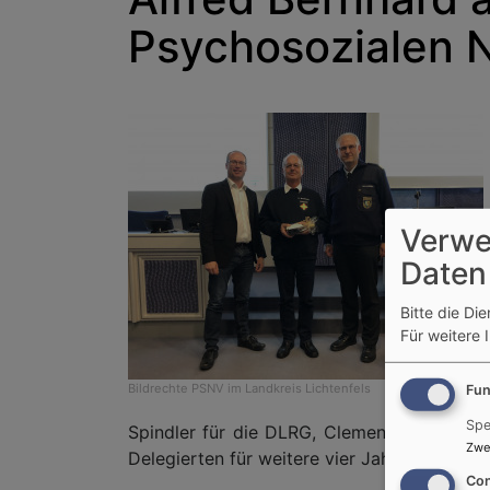
Psychosozialen N
Verwe
Daten
Bitte die Di
Für weitere 
Bildrechte
PSNV im Landkreis Lichtenfels
Fun
Spe
Spindler für die DLRG, Clemens Grünbeck f
Zwe
Delegierten für weitere vier Jahre als Lei
Con