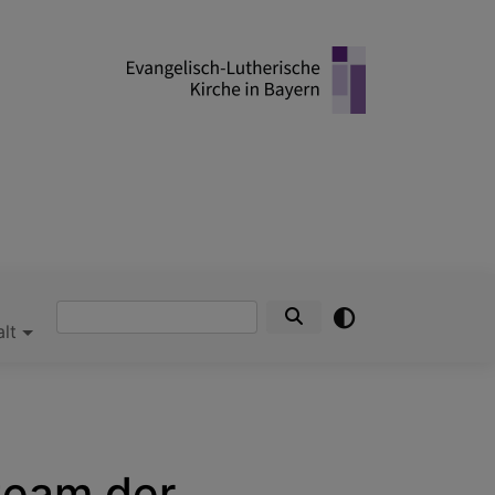
Suche
alt
steam der