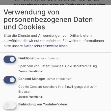
Ansprechpersonen oder an Fachberatungsstellen
Verwendung von
und lasse mich beraten.
Ich werde entsprechend dem Interventionsplan
personenbezogenen Daten
meines Trägers vorgehen, wenn ich sexuelle
und Cookies
Übergriffe oder strafrechtlich relevante
sexualisierte Gewalt wahrnehme.
Bitte die Dienste und Anwendungen von Drittanbietern
auswählen, die wir nutzen möchten.
Für weitere Informationen
Dieser Verhaltendskodex wird in den einzelnen
bitte unsere
Datenschutzhinweise
lesen.
Arbeitsbereichen und Teams besprochen und von allen
Mitarbeitenden unterschrieben. Neue Mitarbeitende
Funktional
(immer erforderlich)
erhalten ihn zu Beginn ihres Dienstes oder Ehrenamtes.
Speichern von Daten: Cookie für die Benutzersitzung
Zweck
:
Funktional
Consent Manager
(immer erforderlich)
Verhaltenskodex zum Download
235.06 KB
Cookie Consent speichert Ihre Einwilligungsstatus im
Browser
Die Unterzeichnung und das Bekennen zu den
Zweck
:
Funktional
Grundsätzen des Verhaltenskodex ist Voraussetzung
Einbindung von Youtube-Videos
für die Tätigkeit innerhalb des Dekanatsbezirks.