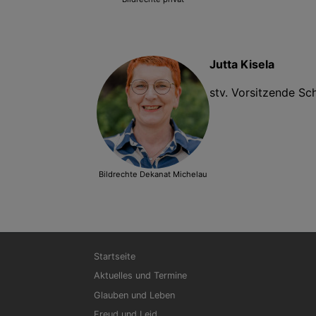
Jutta Kisela
stv. Vorsitzende S
Bildrechte
Dekanat Michelau
Hauptnavigation
Startseite
Aktuelles und Termine
Glauben und Leben
Freud und Leid