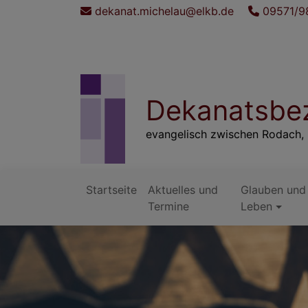
Direkt
dekanat.michelau@elkb.de
09571/9
zum
Inhalt
Dekanatsbez
evangelisch zwischen Rodach, 
Startseite
Aktuelles und
Glauben und
Hauptnavigation
Termine
Leben