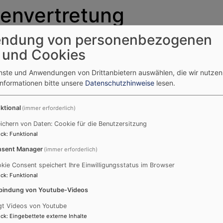
envertretung
ndung von personenbezogenen
 und Cookies
 die Interessen der schwerbehinderten und gleichgestell
enste und Anwendungen von Drittanbietern auswählen, die wir nutze
Informationen bitte unsere
Datenschutzhinweise
lesen.
Wir sind für Sie da
ktional
(immer erforderlich)
Adresse:
ichern von Daten: Cookie für die Benutzersitzung
Kirchplatz 5
ck
:
Funktional
96247 Michelau
sent Manager
(immer erforderlich)
kie Consent speichert Ihre Einwilligungsstatus im Browser
Sprechzeiten:
ck
:
Funktional
Mo - Fr nach Absprache
bindung von Youtube-Videos
Kontakt:
gt Videos von Youtube
sbv-michelau@elkb.de
ck
:
Eingebettete externe Inhalte