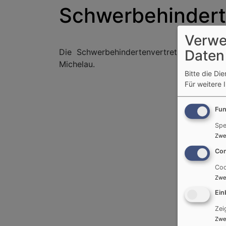
Schwerbehindert
Verwe
Daten
Die Schwerbehindertenvertretung vertritt
Michelau.
Bitte die Di
Für weitere 
Fun
Spe
Zwe
Con
Coo
Zwe
Ein
Zei
Zwe