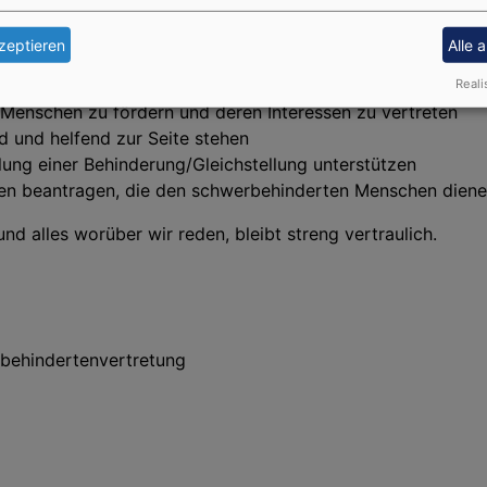
ekanatsbezirks Michelau, sind gerne für Ihre Belange zust
zeptieren
Alle 
GB IX geregelt und umfassen u.a.:
Reali
Menschen zu fördern und deren Interessen zu vertreten
 und helfend zur Seite stehen
llung einer Behinderung/Gleichstellung unterstützen
en beantragen, die den schwerbehinderten Menschen dien
nd alles worüber wir reden, bleibt streng vertraulich.
behindertenvertretung