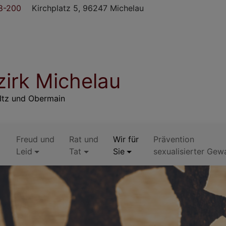
8-200
Kirchplatz 5, 96247 Michelau
irk Michelau
Itz und Obermain
Freud und
Rat und
Wir für
Prävention
Leid
Tat
Sie
sexualisierter Gew