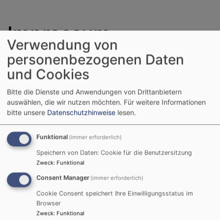
Impressum
Verwendung von
personenbezogenen Daten
www.dekanat-michelau.de
ist ein Angebot des
und Cookies
Evangelisch-Lutherischen Dekanatsbezirks der
Bitte die Dienste und Anwendungen von Drittanbietern
Evangelisch-Lutherischen Kirche in Bayern. Diese ist
auswählen, die wir nutzen möchten.
Für weitere Informationen
eine Körperschaft des öffentlichen Rechts, vertreten
bitte unsere
Datenschutzhinweise
lesen.
durch Dekanin Stefanie Ott-Frühwald
Angaben gemäß § 5 DDG:
Funktional
(immer erforderlich)
Speichern von Daten: Cookie für die Benutzersitzung
Evang.-Luth. Dekanat Michelau
Zweck
:
Funktional
Neuenseer Str. 1
Consent Manager
96247 Michelau
(immer erforderlich)
Tel.: 09571/98 20 0
Cookie Consent speichert Ihre Einwilligungsstatus im
Fax: 09571/98 20 22
Browser
MaiL:
dekanat.michelau@elkb.de
Zweck
:
Funktional