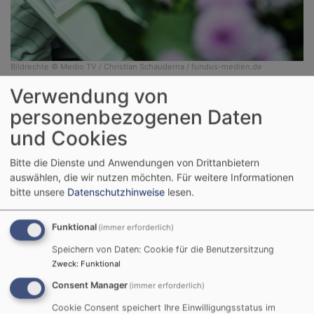
Bildrechte
© Medio TV / Christian Schauderna / fundus-medien.de
Verwendung von
Klinikseelsorge
personenbezogenen Daten
Jesus sagt: Ich war krank und ihr habt mich besucht.
und Cookies
(Mt 25,36)
Bitte die Dienste und Anwendungen von Drittanbietern
Die Umsetzung dieser Worte aus der Bibel sind uns als
auswählen, die wir nutzen möchten.
Für weitere Informationen
Kirche und als Seelsorger*innen wichtig. Menschen,
bitte unsere
Datenschutzhinweise
lesen.
deren Leben von Krankheit geprägt ist, sei es akut
oder chronisch, psychisch oder körperlich, lassen wir
Funktional
(immer erforderlich)
nicht allein. In den Kliniken auf dem Gebiet unseres
Speichern von Daten: Cookie für die Benutzersitzung
Dekanates gibt es Gottesdienste und die Möglichkeit
Zweck
:
Funktional
zu Gesprächen mit erfahrenden Seelsorger:innen.
Consent Manager
(immer erforderlich)
Im Dekanatsbezirk Michelau begleiten Sie unsere
Cookie Consent speichert Ihre Einwilligungsstatus im