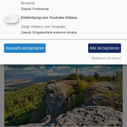
Seelsorger:innen in folgenden Kliniken:
Browser
Zweck
:
Funktional
REGIOMED Klinikum Lichtenfels
Einbindung von Youtube-Videos
Bezirksklinikum Obermain Kutzenberg
Rehaklinik Lautergrund und Schön Klinik Bad
Zeigt Videos von Youtube
Zweck
:
Eingebettete externe Inhalte
Staffelstein
Auswahl akzeptieren
Alle akzeptieren
Realisiert mit Klaro!