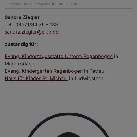
Bildrechte
Istock-Fotografie-ID:1300845620
Sandra Ziegler
Tel.: 09571/94 76 - 139
sandra.ziegler@elkb.de
zuständig für:
Evang. Kindertagesstätte Unterm Regenbogen
in
Marktrodach
Evang. Kindergarten Regenbogen
in Tettau
Haus für Kinder St. Michael
in Ludwigstadt