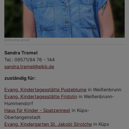
Bildrechte
privat
Sandra Tremel
Tel.: 09571/94 76 - 144
sandra.tremel@elkb.de
zuständig für:
Evang. Kindertagesstätte Pusteblume
in Weißenbrunn
Evang. Kindertagesstätte Fridolin
in Weißenbrunn-
Hummendorf
Haus für Kinder - Spatzennest
in Küps-
Oberlangenstadt
Evang. Kindergarten St. Jakobi Strolche
in Küps