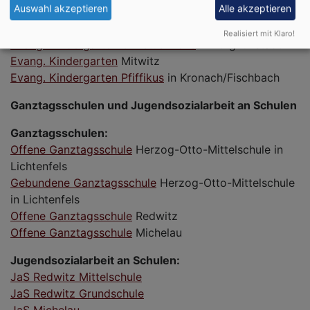
Auswahl akzeptieren
Alle akzeptieren
zuständig für:
Realisiert mit Klaro!
Evang. Kindergarten Christuskirche
in Burgkunstadt
Evang. Kindergarten
Mitwitz
Evang. Kindergarten Pfiffikus
in Kronach/Fischbach
Ganztagsschulen und Jugendsozialarbeit an Schulen
Ganztagsschulen:
Offene Ganztagsschule
Herzog-Otto-Mittelschule in
Lichtenfels
Gebundene Ganztagsschule
Herzog-Otto-Mittelschule
in Lichtenfels
Offene Ganztagsschule
Redwitz
Offene Ganztagsschule
Michelau
Jugendsozialarbeit an Schulen:
JaS Redwitz Mittelschule
JaS Redwitz Grundschule