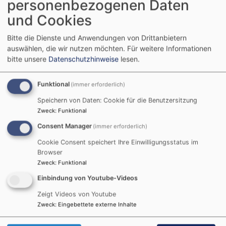
personenbezogenen Daten
und Cookies
Bitte die Dienste und Anwendungen von Drittanbietern
auswählen, die wir nutzen möchten.
Für weitere Informationen
bitte unsere
Datenschutzhinweise
lesen.
Funktional
(immer erforderlich)
Speichern von Daten: Cookie für die Benutzersitzung
Zweck
:
Funktional
Consent Manager
(immer erforderlich)
Cookie Consent speichert Ihre Einwilligungsstatus im
Browser
Zweck
:
Funktional
Bildrechte
Dekanat Michelau
Einbindung von Youtube-Videos
Anke Hassel
Zeigt Videos von Youtube
Tel.: 09571/94 76 - 149
Zweck
:
Eingebettete externe Inhalte
anke.hassel@elkb.de