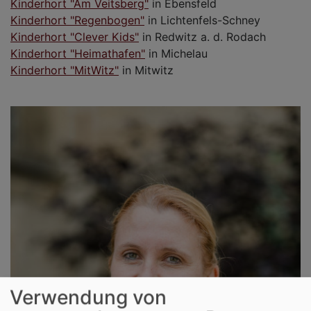
Kinderhort "Am Veitsberg"
in Ebensfeld
Kinderhort "Regenbogen"
in Lichtenfels-Schney
Kinderhort "Clever Kids"
in Redwitz a. d. Rodach
Kinderhort "Heimathafen"
in Michelau
Kinderhort "MitWitz"
in Mitwitz
Verwendung von