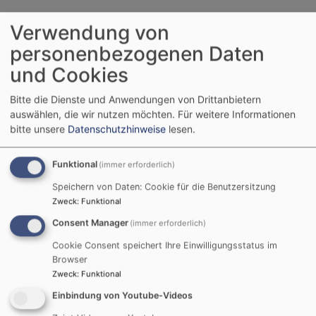
Verwendung von
Glauben und Leben
personenbezogenen Daten
und Cookies
Bitte die Dienste und Anwendungen von Drittanbietern
auswählen, die wir nutzen möchten.
Für weitere Informationen
bitte unsere
Datenschutzhinweise
lesen.
Funktional
(immer erforderlich)
Speichern von Daten: Cookie für die Benutzersitzung
Zweck
:
Funktional
Consent Manager
(immer erforderlich)
Cookie Consent speichert Ihre Einwilligungsstatus im
Browser
Zweck
:
Funktional
Bildrechte
Istock-Fotografie-ID:524472821
Einbindung von Youtube-Videos