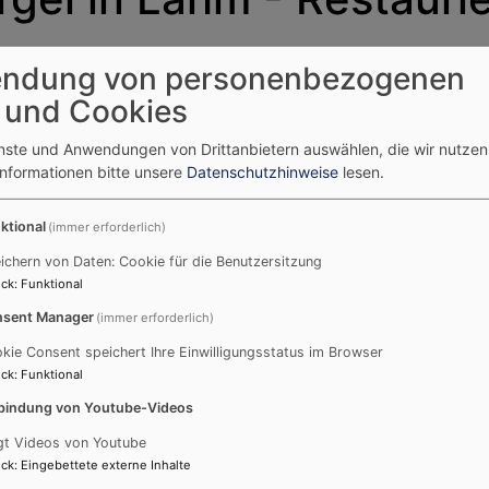
ndung von personenbezogenen
 und Cookies
ch Heinrich Bedford-Strohm
enste und Anwendungen von Drittanbietern auswählen, die wir nutze
Informationen bitte unsere
Datenschutzhinweise
lesen.
der Lahmer Herbst-Orgel von 1732, die zu den wertvollsten
ktional
(immer erforderlich)
 voran:
ichern von Daten: Cookie für die Benutzersitzung
ktes ist Prof. Dr. Heinrich Bedford-Strohm, von 2011-202
ck
:
Funktional
sich sowohl der Bundestagsabgeordnete Dr. Jonas Geissl
sent Manager
(immer erforderlich)
l eingesetzt.
kie Consent speichert Ihre Einwilligungsstatus im Browser
ieder eine Schallplatte aus dem Plattenschrank meiner E
ck
:
Funktional
g stand ganz am Beginn meiner Liebe zur Orgelmusik. Da h
bindung von Youtube-Videos
orischen Instrumente Bayerns handelt, das von nationaler B
sie ist ein wichtiger Lernort für die Nachwuchsarbeit de
gt Videos von Youtube
ck
:
Eingebettete externe Inhalte
rhalten, ist eine grundlegende Renovierung dringend not