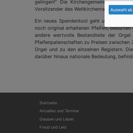
gelingen!“ Die Kirchengemeinde Lahm is
Vorsitzender des Weltkirchenrats und weiter
Auswahl ak
Ein neues Spendentool geht unter
www.he
noch original erhaltenen Pfeifen, bedürfe
andere wertvolle Bestandteile der Orgel
Pfeifenpatenschaften zu Preisen zwischen 
Orgel und zu den einzelnen Registern. Di
darüber hinaus nationale Bedeutung, befind
Hauptnavigation
Startseite
Aktuelles und Termine
Glauben und Leben
Freud und Leid