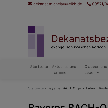
Direkt
dekanat.michelau@elkb.de
09571/9
zum
Inhalt
Dekanatsbez
evangelisch zwischen Rodach, 
Startseite
Aktuelles und
Glauben und
Hauptnavigation
Termine
Leben
Startseite
Bayerns BACH-Orgel in Lahm - Restau
Bayerns BACH-Org