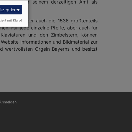
das er neben seinem derzeitigen Amt als
akzeptieren
sbesondere aber auch die 1536 großtenteils
siert mit Klaro!
n. Für jede einzelne Pfeife, aber auch für
 Klaviaturen und den Zimbelstern, können
Website Informationen und Bildmaterial zur
d wertvollsten Orgeln Bayerns und besitzt
nutzermenü
Anmelden