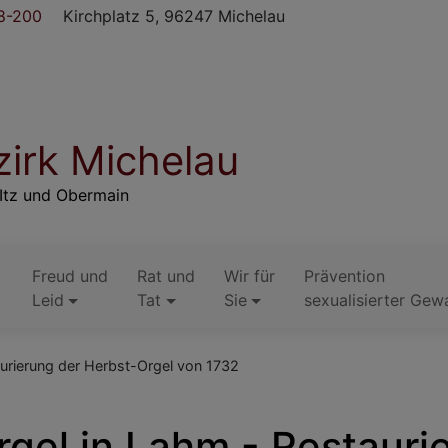
8-200
Kirchplatz 5, 96247 Michelau
irk Michelau
Itz und Obermain
Freud und
Rat und
Wir für
Prävention
Leid
Tat
Sie
sexualisierter Gew
rierung der Herbst-Orgel von 1732
el in Lahm - Restaurie