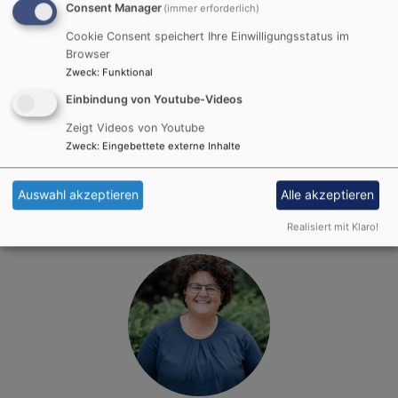
Consent Manager
(immer erforderlich)
Cookie Consent speichert Ihre Einwilligungsstatus im
Browser
Zweck
:
Funktional
Bildrechte
privat
Pfarrerin
Einbindung von Youtube-Videos
Pfarrerin Raphaela Holzinger
Zeigt Videos von Youtube
Zweck
:
Eingebettete externe Inhalte
Tel.: 09573/2 32
raphaela.holzinger@elkb.de
Auswahl akzeptieren
Alle akzeptieren
Realisiert mit Klaro!