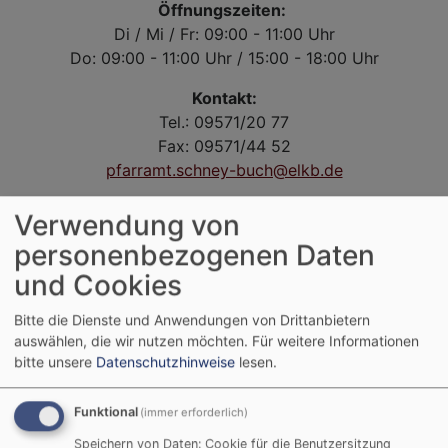
Öffnungszeiten:
Di / Mi / Fr: 09:00 - 11:00 Uhr
Do: 09:00 - 11:00 Uhr / 15:00 - 18:00 Uhr
Kontakt:
Tel.: 09571/20 77
Fax: 09571/44 52
pfarramt.schney-buch@elkb.de
Verwendung von
personenbezogenen Daten
und Cookies
Bitte die Dienste und Anwendungen von Drittanbietern
auswählen, die wir nutzen möchten.
Für weitere Informationen
bitte unsere
Datenschutzhinweise
lesen.
Funktional
(immer erforderlich)
Speichern von Daten: Cookie für die Benutzersitzung