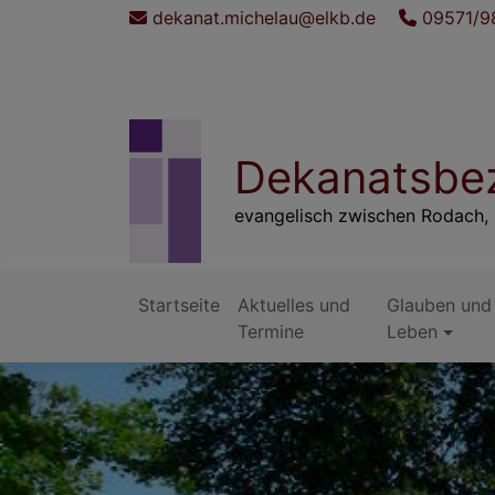
Direkt
dekanat.michelau@elkb.de
09571/9
zum
Inhalt
Dekanatsbez
evangelisch zwischen Rodach, 
Startseite
Aktuelles und
Glauben und
Hauptnavigation
Termine
Leben