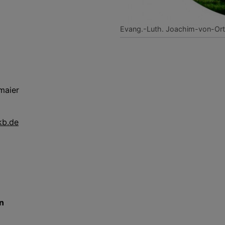
Evang.-Luth. Joachim-von-Or
lmaier
kb.de
n