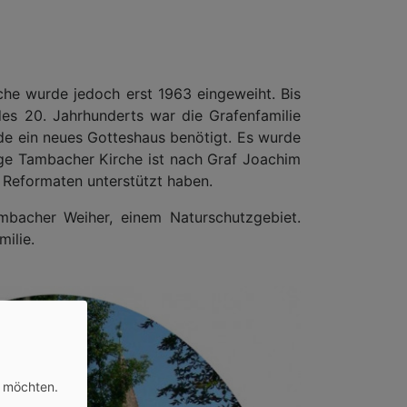
h
he wurde jedoch erst 1963 eingeweiht. Bis
 des 20. Jahrhunderts war die Grafenfamilie
de ein neues Gotteshaus benötigt. Es wurde
tige Tambacher Kirche ist nach Graf Joachim
e Reformaten unterstützt haben.
mbacher Weiher, einem Naturschutzgebiet.
ilie.
n möchten.