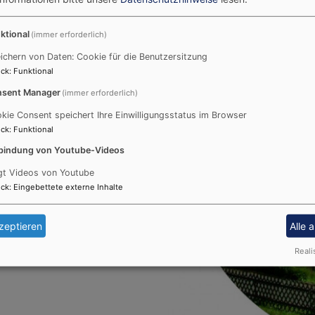
ktional
(immer erforderlich)
ichern von Daten: Cookie für die Benutzersitzung
Tambach
ck
:
Funktional
:
sent Manager
(immer erforderlich)
Uhr
kie Consent speichert Ihre Einwilligungsstatus im Browser
ck
:
Funktional
8
bindung von Youtube-Videos
 31
gt Videos von Youtube
kb.de
ck
:
Eingebettete externe Inhalte
zeptieren
Alle 
Reali