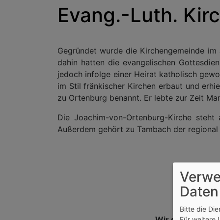
Evang.-Luth. Ki
Gegründet wurde die Kirchengemeinde im J
dahin hatten die evangelischen Gottesdiens
jedoch infolge einer Heirat katholisch ge
im Stil fränkischer Kirchen erbaut und erh
zu Ortenburg benannt. Er lebte zur Zeit Ma
Die Joachim-von-Ortenburg-Kirche steht 
Außerdem gehört zu Tambach der regional b
Verwe
Daten
Bitte die Di
Wir sind für Sie 
Für weitere 