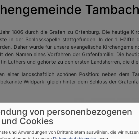
rchengemeinde Tambac
ahr 1806 durch die Grafen zu Ortenburg. Die heutige Kirc
te in der Schlosskapelle stattgefunden. In der 1. Hälfte
worden. Daher wurde für unsere evangelische Kirchengemein
ielt den Namen eines Vorfahren der Grafenfamilie: Die heu
rtin Luthers und gehörte zu den ersten Landsherren, die di
an einer landschaftlich schönen Position: neben dem Ta
ekannte Wildpark, gleich hinter dem Schloss der Grafenfam
ndung von personenbezogenen
 und Cookies
enste und Anwendungen von Drittanbietern auswählen, die wir nutze
da
Informationen bitte unsere
Datenschutzhinweise
lesen.