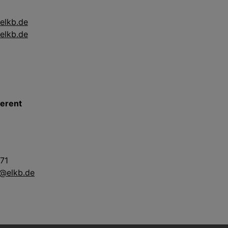
elkb.de
elkb.de
erent
 71
u@elkb.de