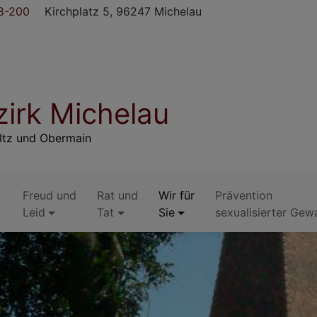
8-200
Kirchplatz 5, 96247 Michelau
irk Michelau
Itz und Obermain
Freud und
Rat und
Wir für
Prävention
Leid
Tat
Sie
sexualisierter Gew