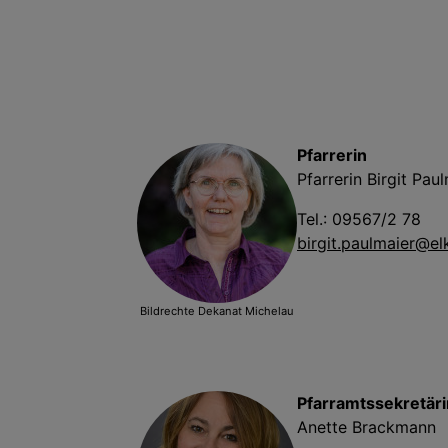
Pfarrerin
Pfarrerin Birgit Pau
Tel.: 09567/2 78
birgit.paulmaier@el
Bildrechte
Dekanat Michelau
Pfarramtssekretäri
Anette Brackmann